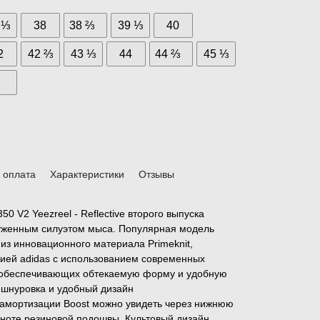
 ⅓
38
38 ⅔
39 ⅓
40
2
42 ⅔
43 ⅓
44
44 ⅔
45 ⅓
8
и оплата
Характеристики
Отзывы
50 V2 Yeezreel - Reflective второго выпуска
уженным силуэтом мыса. Популярная модель
из инновационного материала Primeknit,
ией adidas с использованием современных
 обеспечивающих обтекаемую форму и удобную
 шнуровка и удобный дизайн
амортизации Boost можно увидеть через нижнюю
мноте резиновой подошвы. Культовый дизайн