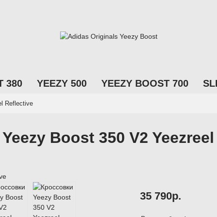
 380
YEEZY 500
YEEZY BOOST 700
SL
 Reflective
eezy Boost 350 V2 Yeezreel -
35 790р.