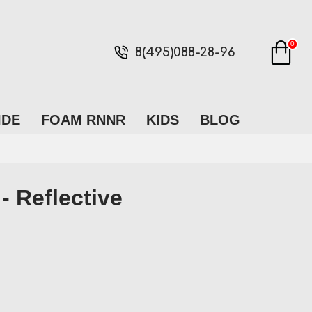
0
8(495)088-28-96
IDE
FOAM RNNR
KIDS
BLOG
 Reflective