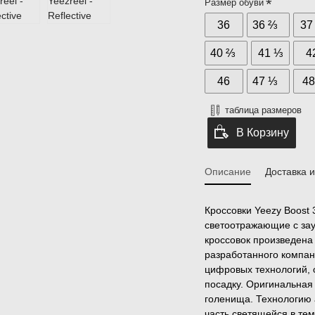
Размер обуви
36
36 ⅔
37
40 ⅔
41 ⅓
4
46
47 ⅓
4
таблица размеров
В Корзину
Описание
Доставка 
Кроссовки Yeezy Boost 3
светоотражающие с за
кроссовок произведена 
разработанного компан
цифровых технологий,
посадку. Оригинальная
голенища. Технологию 
часть светящейся в те