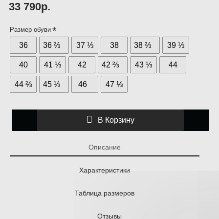
33 790р.
Размер обуви
36
36 ⅔
37 ⅓
38
38 ⅔
39 ⅓
40
41 ⅓
42
42 ⅔
43 ⅓
44
44 ⅔
45 ⅓
46
47 ⅓
В Корзину
Описание
Характеристики
Таблица размеров
Отзывы