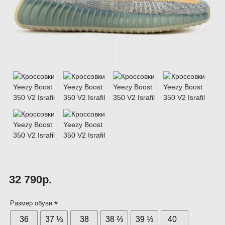
32 790р.
Размер обуви
36
37 ⅓
38
38 ⅔
39 ⅓
40