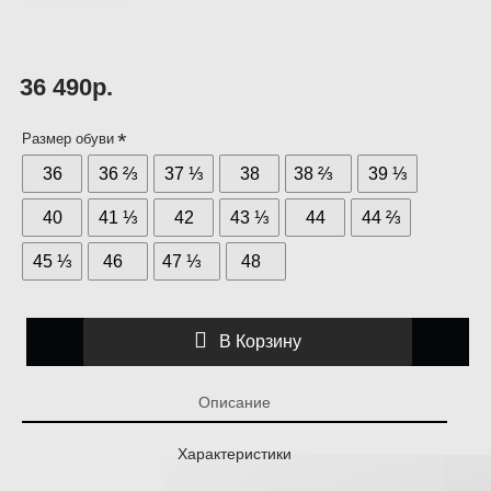
36 490р.
Размер обуви
36
36 ⅔
37 ⅓
38
38 ⅔
39 ⅓
40
41 ⅓
42
43 ⅓
44
44 ⅔
45 ⅓
46
47 ⅓
48
В Корзину
Описание
Характеристики